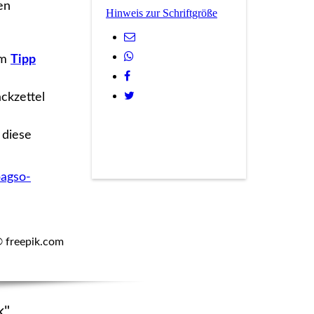
en
Hinweis zur Schriftgröße
im
Tipp
ackzettel
 diese
bagso-
© freepik.com
k"