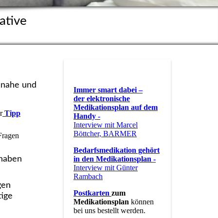
ative
isnahe und
Immer smart dabei –
der elektronische
Medikationsplan auf dem
r
Tipp
Handy -
Interview mit Marcel
Böttcher, BARMER
 Fragen
Bedarfsmedikation gehört
in den Medikationsplan
-
 haben
Interview mit Günter
Rambach
gen
Postkarten
zum
tige
Medikationsplan
können
bei uns bestellt werden.